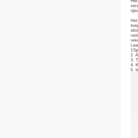
Het
ver
riji
Het
toe
sli
ram
rek
Laa
1Sp
2. 
3. 
4. 
5. 