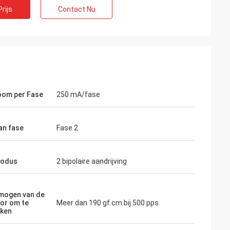
rijs
Contact Nu
oom per Fase
250 mA/fase
te Limited
Ashleygriffioen
an fase
Fase 2
verwacht, werd
De verzending werd zeer snel ontvangen.
verkoper
Het product werd goed beschermd door
modus
2 bipolaire aandrijving
hulp in het nemen
te verpakken. Bedrijfrep was hartelijk en
. Zij zijn klaar om
vriendelijk. A plus classificatie!
te passen.
mogen van de
or om te
Meer dan 190 gf.cm bij 500 pps
kken