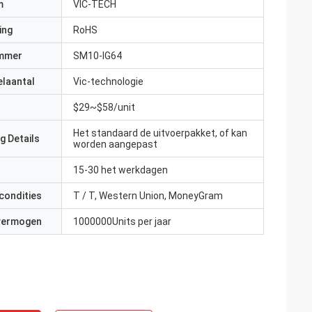
m
VIC-TECH
ing
RoHS
mmer
SM10-IG64
elaantal
Vic-technologie
$29~$58/unit
Het standaard de uitvoerpakket, of kan
g Details
worden aangepast
15-30 het werkdagen
condities
T / T, Western Union, MoneyGram
 vermogen
1000000Units per jaar