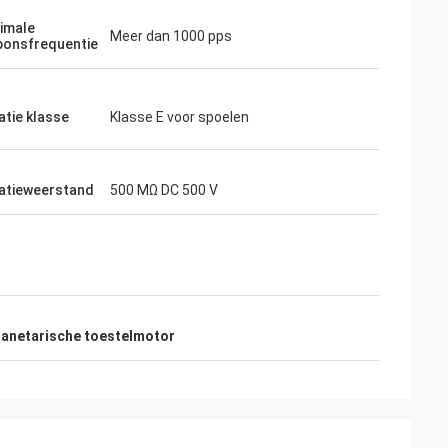
imale
Meer dan 1000 pps
ponsfrequentie
atie klasse
Klasse E voor spoelen
latieweerstand
500 MΩ DC 500 V
lanetarische toestelmotor