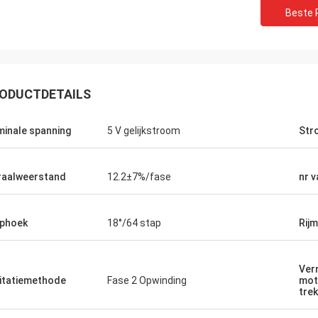
Beste P
ODUCTDETAILS
inale spanning
5 V gelijkstroom
Str
David Molevelt
Buildstorm Priva
raalweerstand
12.2±7%/fase
nr v
sionele en duidelijke mededeling.
Het productwerk zoals 
e werd op tijd verscheept.
het keurig ingepakt. De 
phoek
18°/64 stap
Rij
chakelaars waar toegevoegd aan
antwoordt zeer snel en 
zending. De bestuurderswerken als
van een het kopen besluit
 wij akkoord!
het product voor u aan 
Ver
itatiemethode
Fase 2 Opwinding
mot
tre