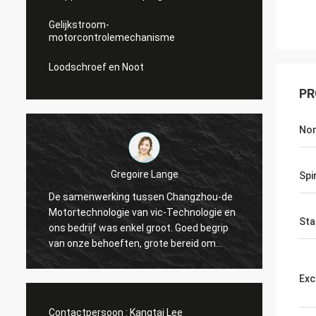
Gelijkstroom-
motorcontrolemechanisme
Loodschroef en Noot
PR
Nom
Gregoire Lange
Spi
De samenwerking tussen Changzhou-de
Profes
g
Motortechnologie van vic-Technologie en
De ord
Sta
ons bedrijf was enkel groot. Goed begrip
Tegens
van onze behoeften, grote bereid om
de ver
e
onze problemen op te lossen. Ik adviseer!
gingen
Exc
Contactpersoon :
Kangtai Lee