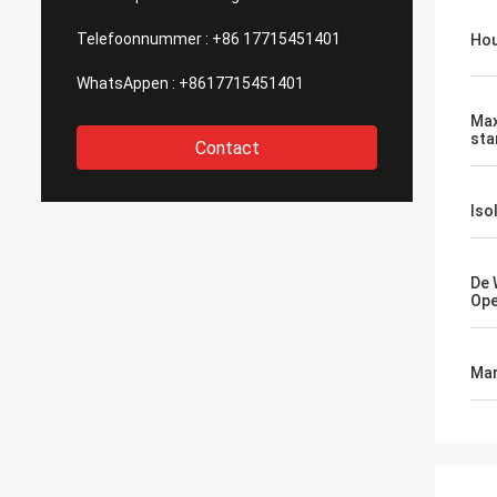
Telefoonnummer :
+86 17715451401
Hou
WhatsAppen :
+8617715451401
Max
sta
Contact
Iso
De 
Ope
Mar