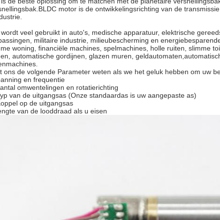
 is de beste oplossing om te matchen met de planetaire versnellingsb
snellingsbak.BLDC motor is de ontwikkelingsrichting van de transmissi
ndustrie.
 wordt veel gebruikt in auto's, medische apparatuur, elektrische gere
passingen, militaire industrie, milieubescherming en energiebesparende 
mme woning, financiële machines, spelmachines, holle ruiten, slimme to
en, automatische gordijnen, glazen muren, geldautomaten,automatisc
enmachines.
t ons de volgende Parameter weten als we het geluk hebben om uw bela
anning en frequentie
Aantal omwentelingen en rotatierichting
Typ van de uitgangsas (Onze standaardas is uw aangepaste as)
Koppel op de uitgangsas
lengte van de looddraad als u eisen