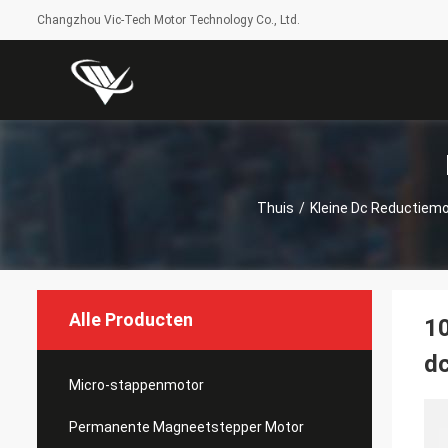
Changzhou Vic-Tech Motor Technology Co., Ltd.
Thuis
/
Kleine Dc Reductiem
Alle Producten
10
dc
Micro-stappenmotor
Permanente Magneetstepper Motor