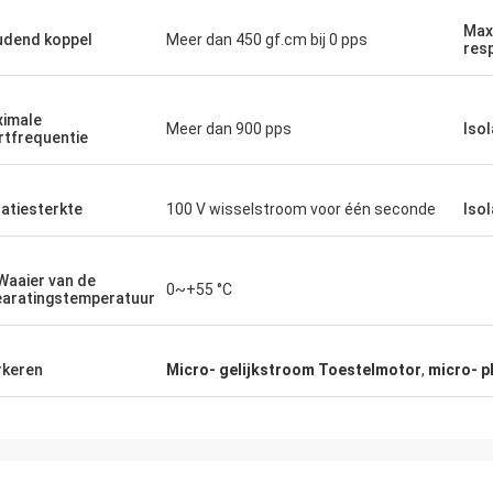
Max
dend koppel
Meer dan 450 gf.cm bij 0 pps
res
imale
Meer dan 900 pps
Isol
rtfrequentie
latiesterkte
100 V wisselstroom voor één seconde
Iso
Waaier van de
0~+55 °C
aratingstemperatuur
keren
Micro- gelijkstroom Toestelmotor
,
micro- p