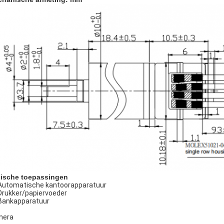
ische toepassingen
Automatische kantoorapparatuur
Drukker/papiervoeder
Bankapparatuur
mera