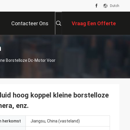
Dutch
Contacteer Ons
Vraag Een Offerte
n
Aan
ine Borstelloze Dc-Motor Voor
uid hoog koppel kleine borstelloze
era, enz.
an herkomst
Jiangsu, China (vasteland)