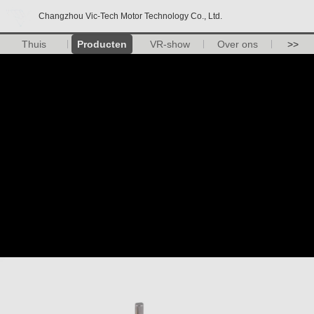
Changzhou Vic-Tech Motor Technology Co., Ltd.
Thuis
Producten
VR-show
Over ons
>>