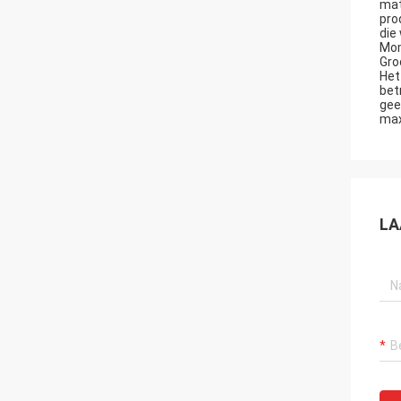
mat
pro
die
Mom
Gro
Het
bet
gee
max
LA