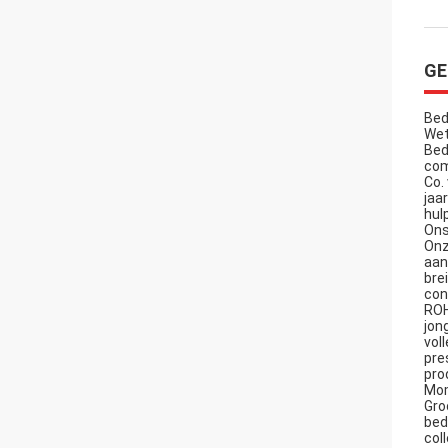
GE
Bed
Wet
Bed
com
Co.
jaa
hul
Ons
Onz
aan
bre
con
ROH
jon
vol
pre
pro
Mom
Gro
bed
col