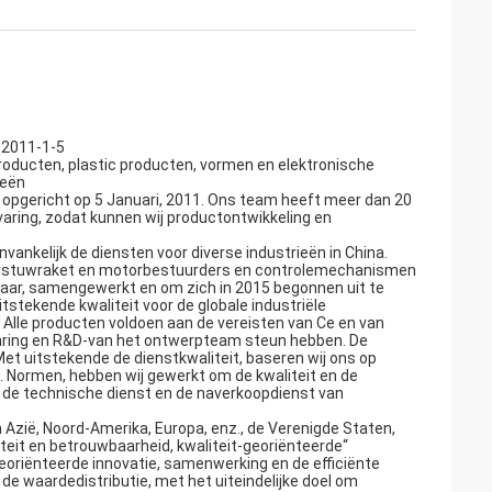
 2011-1-5
roducten, plastic producten, vormen en elektronische
ieën
 opgericht op 5 Januari, 2011. Ons team heeft meer dan 20
varing, zodat kunnen wij productontwikkeling en
ankelijk de diensten voor diverse industrieën in China.
erstuwraket en motorbestuurders en controlemechanismen
aar, samengewerkt en om zich in 2015 begonnen uit te
itstekende kwaliteit voor de globale industriële
 Alle producten voldoen aan de vereisten van Ce en van
rvaring en R&D-van het ontwerpteam steun hebben. De
Met uitstekende de dienstkwaliteit, baseren wij ons op
t. Normen, hebben wij gewerkt om de kwaliteit en de
ij de technische dienst en de naverkoopdienst van
 Azië, Noord-Amerika, Europa, enz., de Verenigde Staten,
iteit en betrouwbaarheid, kwaliteit-georiënteerde“
-georiënteerde innovatie, samenwerking en de efficiënte
 de waardedistributie, met het uiteindelijke doel om