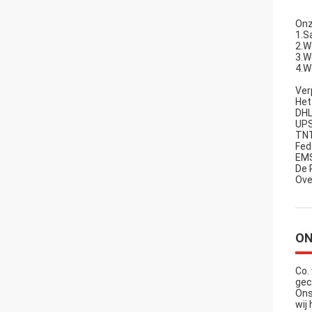
Onz
1.S
2.W
3.W
4.W
Ver
Het
DHL
UPS
TNT
Fed
EMS
De 
Ove
ON
Co.
gec
Ons
wij