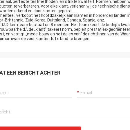
eriaal, perfecte testmethoden, en strikte kwaliteit. Normen, hebben w
ducten te verbeteren. Voor elke klant, verlenen wij de technische dien
 worden erkend en door klanten geprijst.
enteel, verkoopt het hoofdzakelijk aan klanten in honderden landen in
ot-Brittannië, Zuid-Korea, Duitsland, Canada, Spanje, enz.
 R&D-kernteam bestaat uit 8 mensen. Het team keurt de bedrijfs kwalite
rouwbaarheid,“, de „klant“ taxeert norm, bepleit prestaties-georiëntee
st, en vestigt „mede-bouw en het delen van“ de richtlijnen van de Waard
imumwaarde voor klanten tot stand te brengen.
AT EEN BERICHT ACHTER