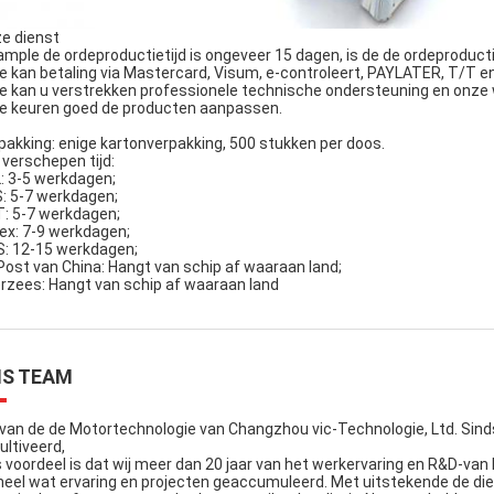
e dienst
ample de ordeproductietijd is ongeveer 15 dagen, is de de ordeproduc
e kan betaling via Mastercard, Visum, e-controleert, PAYLATER, T/T e
e kan u verstrekken professionele technische ondersteuning en onze 
e keuren goed de producten aanpassen.
pakking: enige kartonverpakking, 500 stukken per doos.
 verschepen tijd:
: 3-5 werkdagen;
: 5-7 werkdagen;
: 5-7 werkdagen;
ex: 7-9 werkdagen;
: 12-15 werkdagen;
Post van China: Hangt van schip af waaraan land;
rzees: Hangt van schip af waaraan land
S TEAM
 van de de Motortechnologie van Changzhou vic-Technologie, Ltd. Sinds
ultiveerd,
 voordeel is dat wij meer dan 20 jaar van het werkervaring en R&D-va
 heel wat ervaring en projecten geaccumuleerd. Met uitstekende de dien