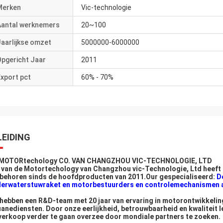
Merken
Vic-technologie
Aantal werknemers
20~100
aarlijkse omzet
5000000-6000000
Opgericht Jaar
2011
xport pct
60% - 70%
LEIDING
 MOTORtechology CO. VAN CHANGZHOU VIC-TECHNOLOGIE, LTD
 van de Motortechology van Changzhou vic-Technologie, Ltd heeft 
behoren sinds de hoofdproducten van 2011.Our gespecialiseerd:
D
erwaterstuwraket en motorbestuurders en controlemechanismen 
 hebben een R&D-team met 20 jaar van ervaring in motorontwikkelin
anediensten. Door onze eerlijkheid, betrouwbaarheid en kwaliteit l
verkoop verder te gaan overzee door mondiale partners te zoeken.