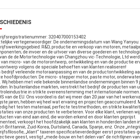
SCHIEDENIS
rijfsregistratienummer: 320407000153402
telijke vertegenwoordiger: De ondernemingsdatum van Wang Yanyou:
rijfswerkingsgebied: R&D, productie en verkoop van motoren, metaalp
ponenten; de invoer en de uitvoer van diverse goederen en technolog
 van de de Motortechnologie van Changzhou vic-Technologie, Ltd werd
r van micro- van de motorontwerp, ontwikkeling en van de productie er
pontwerp volgens de speciale behoeften van klanten realiseren!
 bedrijf verleende motoraanpassing en van de productontwikkeling aanv
e hoofdproducten: De micro- stepper motor, paste motor, onderwat
. Wij hebben met vele bekende binnenlandse ondernemingen binnen 9 j
iden. In buitenlandse markten, verstrekt het bedrijf de producten van u
troleindustrie in strikte overeenstemming met internationale normen.
S van de EU. Ons voordeel is dat wij meer dan 20 jaar van het werke
gste jaren, hebben wij heel wat ervaring en projecten geaccumuleerd. 
ledig het testen materiaal, perfecte testmethoden, en strikte kwalitei
staties van onze producten te verbeteren. Voor elke klant, verlenen w
ducten van eind aan eind, die worden erkend en door klanten geprijst.
enteel, verkoopt het hoofdzakelijk aan klanten in honderden landen in
ot-Brittannië, Zuid-Korea, Duitsland, Canada, Spanje, enz. Onze „integr
rijfsfilosofie, „klant“ taxeren specificatieverdediger eerst prestaties
lectieve geest, vestigt „mede-bouw en het delen van“ de richtlijnen van