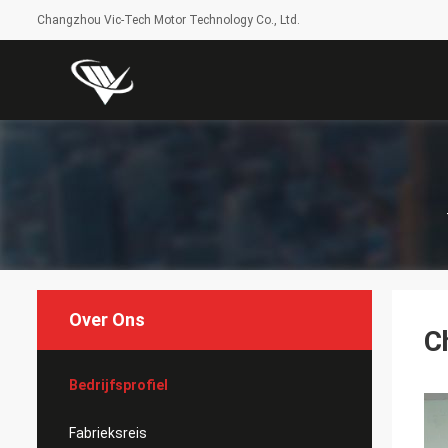
Changzhou Vic-Tech Motor Technology Co., Ltd.
Over Ons
C
Bedrijfsprofiel
Fabrieksreis