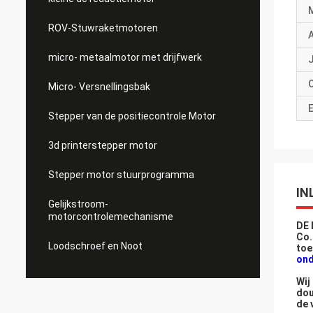
ROV-Stuwraketmotoren
micro- metaalmotor met drijfwerk
J
Micro- Versnellingsbak
E
Stepper van de positiecontrole Motor
3d printerstepper motor
Stepper motor stuurprogramma
IN
Gelijkstroom-
motorcontrolemechanisme
DE
Co.
Loodschroef en Noot
toe
ond
Wij
dou
de 