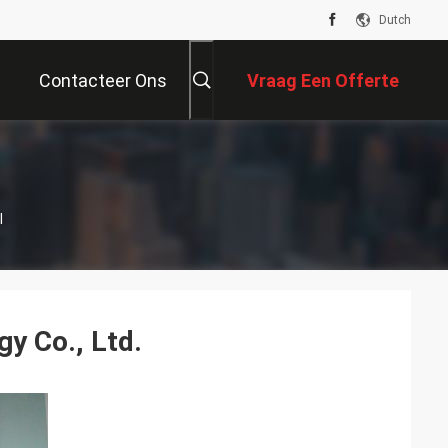
Dutch
Contacteer Ons
Vraag Een Offerte
Aan
l
y Co., Ltd.