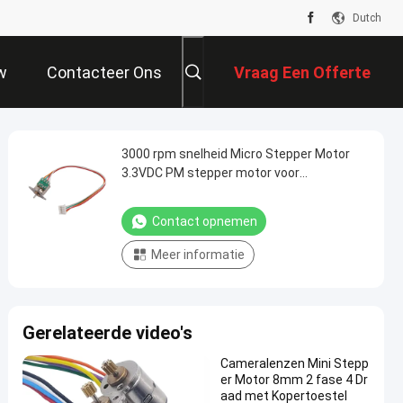
Dutch
w
Contacteer Ons
Vraag Een Offerte
Aan
3000 rpm snelheid Micro Stepper Motor
3.3VDC PM stepper motor voor
laserinstrumenten lichtgewicht
Contact opnemen
Meer informatie
Gerelateerde video's
Cameralenzen Mini Stepp
er Motor 8mm 2 fase 4 Dr
aad met Kopertoestel