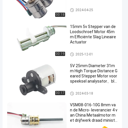
Micro-stappenmotor
2024-04-25
00:18
15mm 5v Stepper van de
Loodschroef Motor 45m
m Efficiënte Slag Lineaire
Actuator
Schuifstepper Motor
00:19
2025-12-01
5V 25mm Diameter 31m
m High Torque Distance G
eared Stepper Motor voor
speeksel analysator、blo
ed analysator、sweisma
chine
gericht stappenmotor
00:17
2024-03-18
VSM08-016-10G 8mm va
n de Micro- leverancier 4 v
an China Metaalmotor m
et drijfwerk draad ministe
pper stepper van de moto