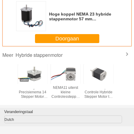
Hoge koppel NEMA 23 hybride
stappenmotor 57 mm
motordiameter
Doorgaan
Hybride stappenmotor
Meer
EMA 16
Hoge
NEMA11 uiterst
Gemakkelijke
Hybride st
Motor, 6V
Precisienema 14
kleine
Controle Hybride
met een d
8 Stepper
Stepper Motor,
Controlesstepper
Stepper Motor ter
van 2
 39BYG
35mm Kleine
Motor Hybride
de Goedkeuring
Gelijkstroom
Type Hoge
28BYG201 van
Elektrische
Prestaties
RoHS van het
Veranderingstaal
Motoren
28BYG301
Techniekvoertuig
35BYG301-18A
Dutch