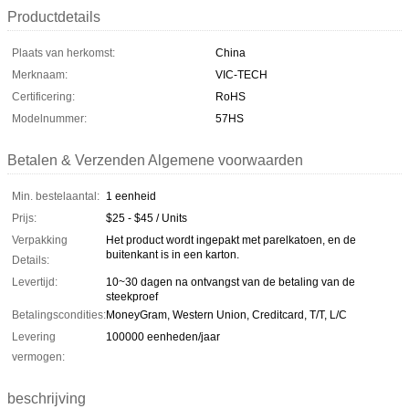
Productdetails
Plaats van herkomst:
China
Merknaam:
VIC-TECH
Certificering:
RoHS
Modelnummer:
57HS
Betalen & Verzenden Algemene voorwaarden
Min. bestelaantal:
1 eenheid
Prijs:
$25 - $45 / Units
Verpakking
Het product wordt ingepakt met parelkatoen, en de
buitenkant is in een karton.
Details:
Levertijd:
10~30 dagen na ontvangst van de betaling van de
steekproef
Betalingscondities:
MoneyGram, Western Union, Creditcard, T/T, L/C
Levering
100000 eenheden/jaar
vermogen:
beschrijving