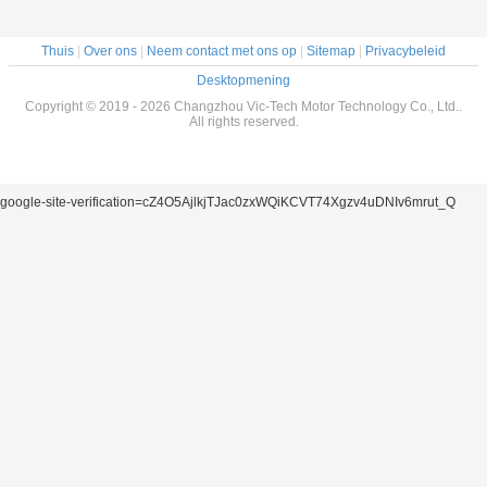
Thuis
|
Over ons
|
Neem contact met ons op
|
Sitemap
|
Privacybeleid
Desktopmening
Copyright © 2019 - 2026 Changzhou Vic-Tech Motor Technology Co., Ltd..
All rights reserved.
google-site-verification=cZ4O5AjlkjTJac0zxWQiKCVT74Xgzv4uDNIv6mrut_Q