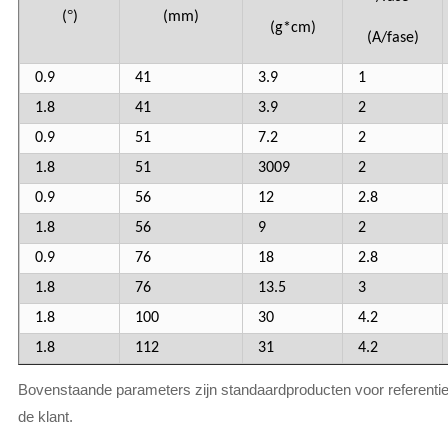
°
(
)
(mm)
(g*cm)
(A/fase)
0.9
41
3.9
1
1.8
41
3.9
2
0.9
51
7.2
2
1.8
51
3009
2
0.9
56
12
2.8
1.8
56
9
2
0.9
76
18
2.8
1.8
76
13.5
3
1.8
100
30
4.2
1.8
112
31
4.2
Bovenstaande parameters zijn standaardproducten voor referenti
de klant.