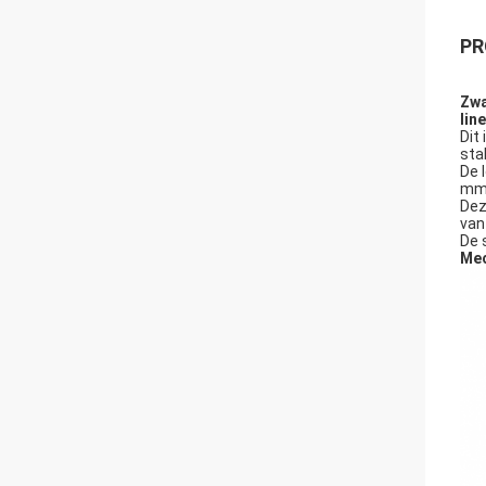
PR
Zwa
lin
Dit
sta
De 
mm)
Dez
van
De 
Mec