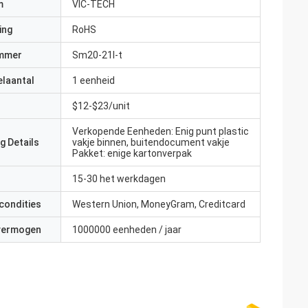
m
VIC-TECH
ing
RoHS
mmer
Sm20-21l-t
elaantal
1 eenheid
$12-$23/unit
Verkopende Eenheden: Enig punt plastic
g Details
vakje binnen, buitendocument vakje
Pakket: enige kartonverpak
15-30 het werkdagen
condities
Western Union, MoneyGram, Creditcard
 vermogen
1000000 eenheden / jaar