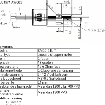
ameters:
el nr.
SM20-21L-T
ortype
Lineaire stappenmotor
e nr.
2 fasen
aphoek
18 graden.
seweerstand
15.6 Ohm/fase
itatiemethode
2-2 bipolaire aandrijving
inale spanning
5 - 12 V gelijkstroom
e loodschroef
M3*0,5 Spitsdraad
 beroerte
21 mm
trekkende stuwkracht
Meer dan 1200 g bij 700 PPS
ximale
Meer dan 1300 PPS
ponsfrequentie
fdtoepassing
1) Camera