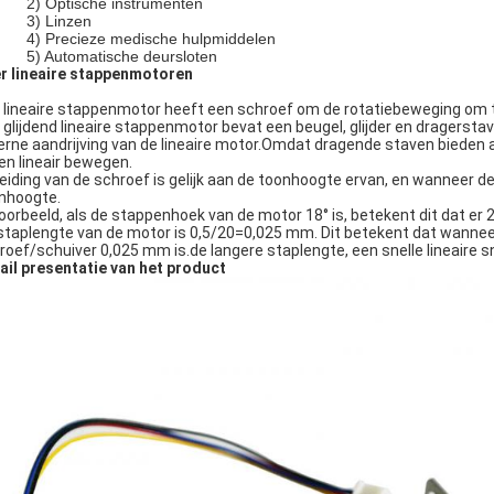
2) Optische instrumenten
3) Linzen
4) Precieze medische hulpmiddelen
5) Automatische deursloten
r lineaire stappenmotoren
 lineaire stappenmotor heeft een schroef om de rotatiebeweging om te
 glijdend lineaire stappenmotor bevat een beugel, glijder en dragers
erne aandrijving van de lineaire motor.Omdat dragende staven bieden 
een lineair bewegen.
leiding van de schroef is gelijk aan de toonhoogte ervan, en wanneer d
nhoogte.
voorbeeld, als de stappenhoek van de motor 18° is, betekent dit dat er
staplengte van de motor is 0,5/20=0,025 mm. Dit betekent dat wanneer
roef/schuiver 0,025 mm is.de langere staplengte, een snelle lineaire sn
ail presentatie van het product