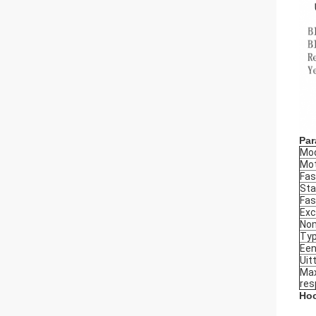
Par
Mod
Mot
Fas
St
Fa
Exc
Nom
Typ
Een
Uit
Ma
res
Hoo