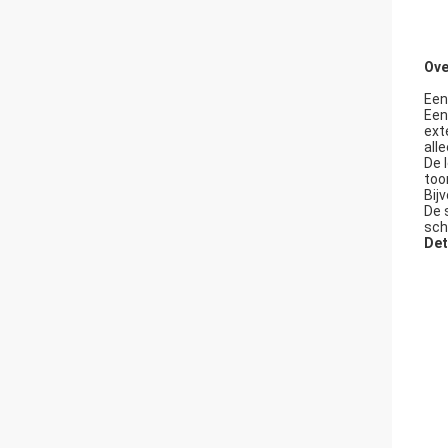
Ove
Een
Een
ext
all
De 
too
Bij
De 
sch
Det