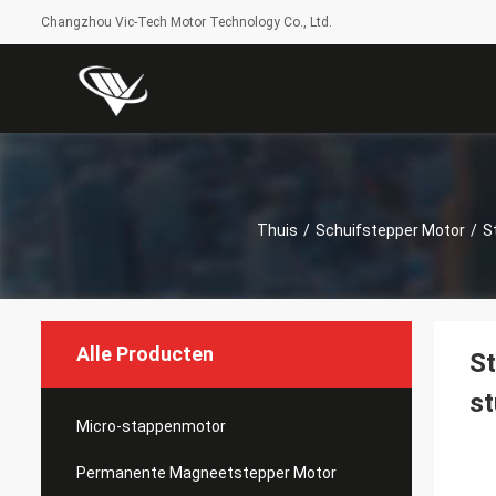
Changzhou Vic-Tech Motor Technology Co., Ltd.
Thuis
/
Schuifstepper Motor
/
S
Alle Producten
St
s
Micro-stappenmotor
Permanente Magneetstepper Motor