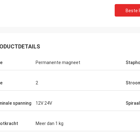
Beste P
ODUCTDETAILS
e
Permanente magneet
Staph
David Molevelt
Buildstorm Priva
e
2
Stroom
sionele en duidelijke mededeling.
Het productwerk zoals 
e werd op tijd verscheept.
het keurig ingepakt. De 
chakelaars waar toegevoegd aan
antwoordt zeer snel en 
inale spanning
12V 24V
Spiraa
zending. De bestuurderswerken als
van een het kopen besluit
 wij akkoord!
het product voor u aan 
otkracht
Meer dan 1 kg