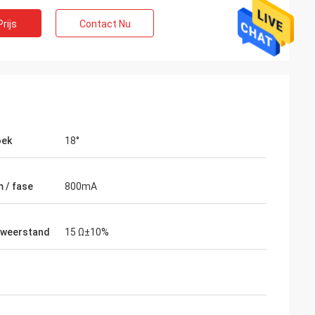
rijs
Contact Nu
oek
18°
te Limited
Ashleygriffioen
 / fase
800mA
verwacht, werd
De verzending werd zeer snel ontvangen.
verkoper
Het product werd goed beschermd door
hulp in het nemen
te verpakken. Bedrijfrep was hartelijk en
lweerstand
15 Ω±10%
. Zij zijn klaar om
vriendelijk. A plus classificatie!
te passen.