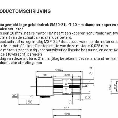
ODUCTOMSCHRIJVING
argewicht lage geluidsdruk SM20-21L-T 20 mm diameter koperen s
eaire actuator
 is een 20 mm lineaire motor. Het heeft een koperen schuifbalk met twee
biliteit van de schuifbalk is sterk verbeterd.
lood schroef is regelmatig M3 * 0.5P draad, dus wanneer de motor draa
.Het draait één keer.De staplengte van deze motor is 0,025 mm.
e motor is zeer nuttig voor nauwkeurige lineaire besturing, en de st
 de stuwkracht) bereiken
slag van deze motor is 21mm. (Slag betekent hoeveel afstand het kan 
hanische afmeting: mm