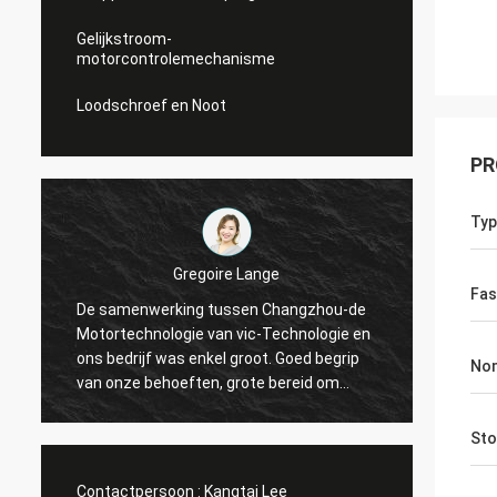
Gelijkstroom-
motorcontrolemechanisme
Loodschroef en Noot
PR
Typ
Gregoire Lange
Fas
De samenwerking tussen Changzhou-de
Profes
g
Motortechnologie van vic-Technologie en
De ord
ons bedrijf was enkel groot. Goed begrip
Tegens
Nom
van onze behoeften, grote bereid om
de ver
e
onze problemen op te lossen. Ik adviseer!
gingen
Sto
Contactpersoon :
Kangtai Lee