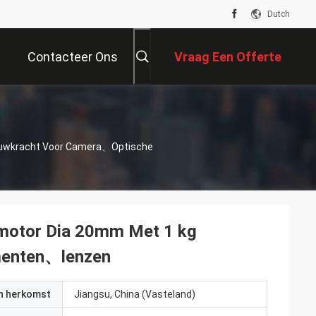
Dutch
Contacteer Ons
Vraag Een Offerte
Aan
 Stuwkracht Voor Camera、optische
apmotor Dia 20mm Met 1 kg
menten、lenzen
an herkomst
Jiangsu, China (Vasteland)