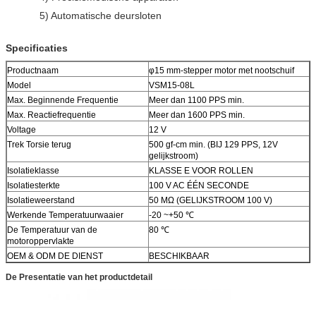
5) Automatische deursloten
Specificaties
Productnaam
φ15 mm-stepper motor met nootschuif
Model
VSM15-08L
Max. Beginnende Frequentie
Meer dan 1100 PPS min.
Max. Reactiefrequentie
Meer dan 1600 PPS min.
Voltage
12 V
Trek Torsie terug
500 gf-cm min. (BIJ 129 PPS, 12V
gelijkstroom)
Isolatieklasse
KLASSE E VOOR ROLLEN
Isolatiesterkte
100 V AC ÉÉN SECONDE
Isolatieweerstand
50 MΩ (GELIJKSTROOM 100 V)
Werkende Temperatuurwaaier
-20 ~+50 ℃
De Temperatuur van de
80 ℃
motoroppervlakte
OEM & ODM DE DIENST
BESCHIKBAAR
De Presentatie van het productdetail