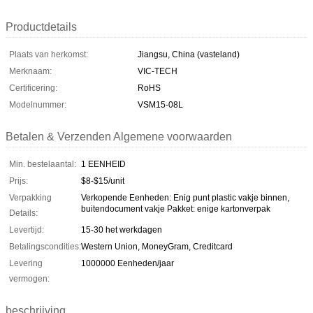
Productdetails
Plaats van herkomst:
Jiangsu, China (vasteland)
Merknaam:
VIC-TECH
Certificering:
RoHS
Modelnummer:
VSM15-08L
Betalen & Verzenden Algemene voorwaarden
Min. bestelaantal:
1 EENHEID
Prijs:
$8-$15/unit
Verpakking
Verkopende Eenheden: Enig punt plastic vakje binnen,
buitendocument vakje Pakket: enige kartonverpak
Details:
Levertijd:
15-30 het werkdagen
Betalingscondities:
Western Union, MoneyGram, Creditcard
Levering
1000000 Eenheden/jaar
vermogen:
beschrijving