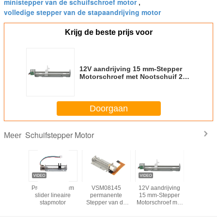
ministepper van de schuifschroef motor
,
volledige stepper van de stapaandrijving motor
Krijg de beste prijs voor
12V aandrijving 15 mm-Stepper
Motorschroef met Nootschuif 2
fase 4 de Schuifstepper van het
Draadlood Motor
Doorgaan
Schuifstepper Motor
Meer
aire
Precision 10mm
VSM08145
12V aandrijving
tweefa
nmotor
slider lineaire
permanente
15 mm-Stepper
kope
camera
stapmotor
Stepper van de
Motorschroef met
schuifm
Magneetschuif
Nootschuif 2 fase