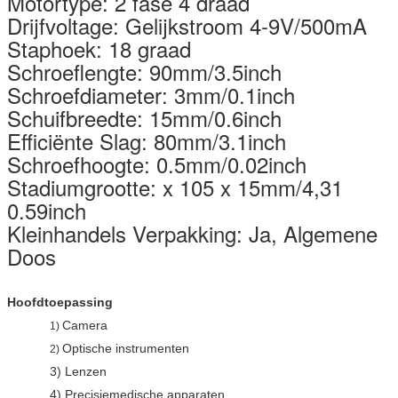
Motortype: 2 fase 4 draad
Drijfvoltage: Gelijkstroom 4-9V/500mA
Staphoek: 18 graad
Schroeflengte: 90mm/3.5inch
Schroefdiameter: 3mm/0.1inch
Schuifbreedte: 15mm/0.6inch
Efficiënte Slag: 80mm/3.1inch
Schroefhoogte: 0.5mm/0.02inch
Stadiumgrootte: x 105 x 15mm/4,31
0.59inch
Kleinhandels Verpakking: Ja, Algemene
Doos
Hoofdtoepassing
Camera
1)
Optische instrumenten
2)
3) Lenzen
4) Precisiemedische apparaten