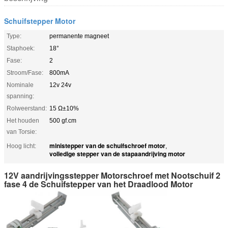
Schuifstepper Motor
Type:
permanente magneet
Staphoek:
18°
Fase:
2
Stroom/Fase:
800mA
Nominale
12v 24v
spanning:
Rolweerstand:
15 Ω±10%
Het houden
500 gf.cm
van Torsie:
ministepper van de schuifschroef motor
Hoog licht:
,
volledige stepper van de stapaandrijving motor
12V aandrijvingsstepper Motorschroef met Nootschuif 2
fase 4 de Schuifstepper van het Draadlood Motor