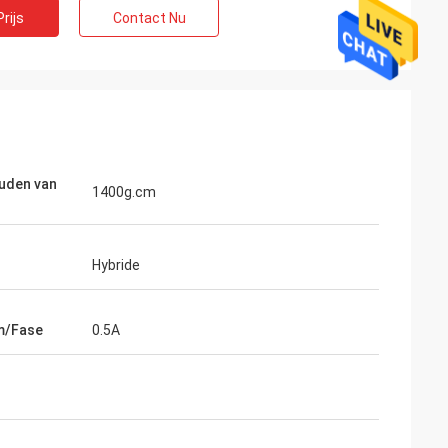
rijs
Contact Nu
uden van
1400g.cm
te Limited
Ashleygriffioen
Hybride
verwacht, werd
De verzending werd zeer snel ontvangen.
verkoper
Het product werd goed beschermd door
hulp in het nemen
te verpakken. Bedrijfrep was hartelijk en
m/Fase
0.5A
. Zij zijn klaar om
vriendelijk. A plus classificatie!
te passen.