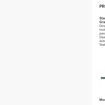
PR
Ste
Gra
Onz
mot
pas
Daa
aut
Sta
Mec