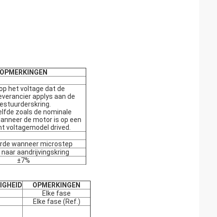
OPMERKINGEN
 op het voltage dat de
verancier applys aan de
estuurderskring.
elfde zoals de nominale
anneer de motor is op een
t voltagemodel drived.
rde wanneer microstep
 naar aandrijvingskring
±7%
IGHEID
OPMERKINGEN
Elke fase
Elke fase (Ref.)