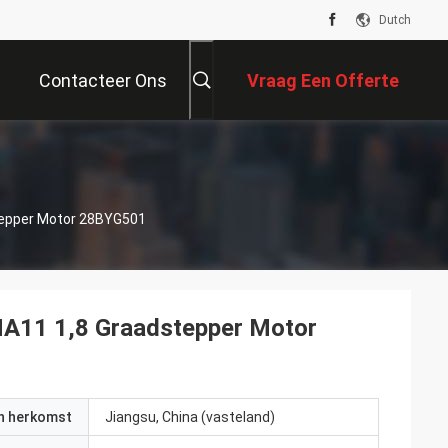
Dutch
Contacteer Ons
Vraag Een Offerte
Aan
tepper Motor 28BYG501
A11 1,8 Graadstepper Motor
an herkomst
Jiangsu, China (vasteland)