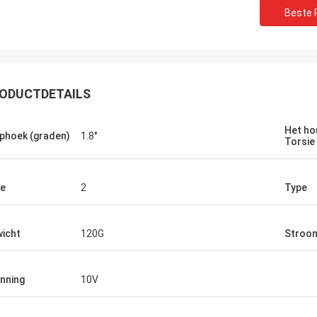
Beste P
ODUCTDETAILS
Het ho
phoek (graden)
1.8°
Torsie
David Molevelt
Buildstorm Priva
e
2
Type
sionele en duidelijke mededeling.
Het productwerk zoals 
e werd op tijd verscheept.
het keurig ingepakt. De 
chakelaars waar toegevoegd aan
antwoordt zeer snel en 
icht
120G
Stroo
zending. De bestuurderswerken als
van een het kopen besluit
 wij akkoord!
het product voor u aan 
nning
10V