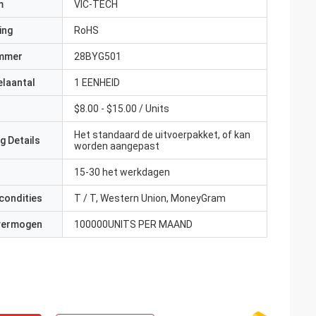
m
VIC-TECH
ing
RoHS
mmer
28BYG501
elaantal
1 EENHEID
$8.00 - $15.00 / Units
Het standaard de uitvoerpakket, of kan
g Details
worden aangepast
15-30 het werkdagen
condities
T / T, Western Union, MoneyGram
 vermogen
100000UNITS PER MAAND