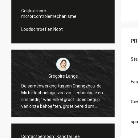
Gelijkstroom-
motorcontrolemechanisme
Loodschroef en Noot
PR
Sta
Gregoire Lange
Fas
De samenwerking tussen Changzhou-de
Profes
g
Motortechnologie van vic-Technologie en
De ord
ons bedrijf was enkel groot. Goed begrip
Tegens
Gew
van onze behoeften, grote bereid om
de ver
e
onze problemen op te lossen. Ik adviseer!
gingen
spa
Contactpersoon :
Kangtai Lee