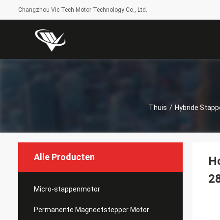
Changzhou Vic-Tech Motor Technology Co., Ltd.
Thuis
/
Hybride Stap
Alle Producten
H
2
Micro-stappenmotor
Permanente Magneetstepper Motor