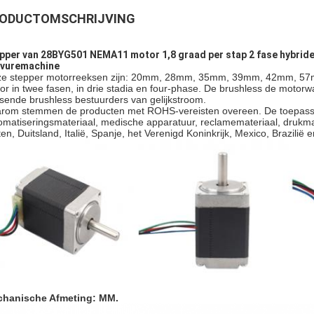
ODUCTOMSCHRIJVING
pper van 28BYG501 NEMA11 motor 1,8 graad per stap 2 fase hybrid
vuremachine
e stepper motorreeksen zijn: 20mm, 28mm, 35mm, 39mm, 42mm, 5
or in twee fasen, in drie stadia en four-phase. De brushless de motor
sende brushless bestuurders van gelijkstroom.
rom stemmen de producten met ROHS-vereisten overeen. De toepassinge
omatiseringsmateriaal, medische apparatuur, reclamemateriaal, drukmat
ten, Duitsland, Italië, Spanje, het Verenigd Koninkrijk, Mexico, Brazili
hanische Afmeting: MM.