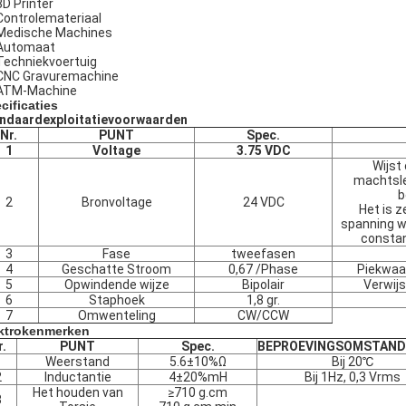
3D Printer
Controlemateriaal
Medische Machines
Automaat
Techniekvoertuig
CNC Gravuremachine
ATM-Machine
cificaties
ndaardexploitatievoorwaarden
Nr.
PUNT
Spec.
1
Voltage
3.75 VDC
Wijst
machtsle
b
2
Bronvoltage
24 VDC
Het is z
spanning w
constan
3
Fase
tweefasen
4
Geschatte Stroom
0,67 /Phase
Piekwaa
5
Opwindende wijze
Bipolair
Verwijs
6
Staphoek
1,8 gr.
7
Omwenteling
CW/CCW
ktrokenmerken
r.
PUNT
Spec.
BEPROEVINGSOMSTAND
1
Weerstand
5.6±10%Ω
Bij 20℃
2
Inductantie
4±20%mH
Bij 1Hz, 0,3 Vrms
Het houden van
≥710 g.cm
3