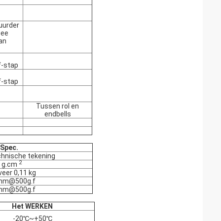
uurder
wee
an
f-stap
f-stap
Tussen rol en
endbells
Spec.
echnische tekening
2
 g.cm
eer 0,11 kg
mm@500g.f
mm@500g.f
Het WERKEN
-20℃~+50℃