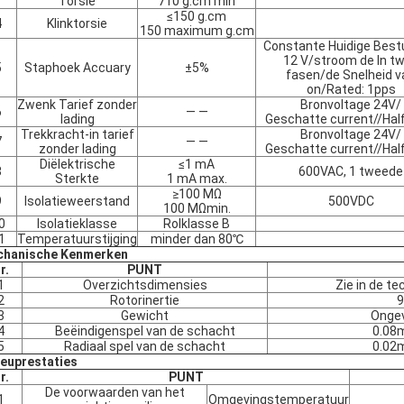
Torsie
710 g.cm min
≤150 g.cm
4
Klinktorsie
150 maximum g.cm
Constante Huidige Best
12 V/stroom de In t
5
Staphoek Accuary
±5%
fasen/de Snelheid v
on/Rated: 1pps
Zwenk Tarief zonder
Bronvoltage 24V/
6
— —
lading
Geschatte current//Hal
Trekkracht-in tarief
Bronvoltage 24V/
7
— —
zonder lading
Geschatte current//Hal
Diëlektrische
≤1 mA
8
600VAC, 1 tweede
Sterkte
1 mA max.
≥100 MΩ
9
Isolatieweerstand
500VDC
100 MΩmin.
0
Isolatieklasse
Rolklasse B
1
Temperatuurstijging
minder dan 80℃
hanische Kenmerken
r.
PUNT
1
Overzichtsdimensies
Zie in de t
2
Rotorinertie
9
3
Gewicht
Ongev
4
Beëindigenspel van de schacht
0.08
5
Radiaal spel van de schacht
0.02
ieuprestaties
r.
PUNT
De voorwaarden van het
1
Omgevingstemperatuur