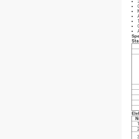
Spe
Sta
Ele
N