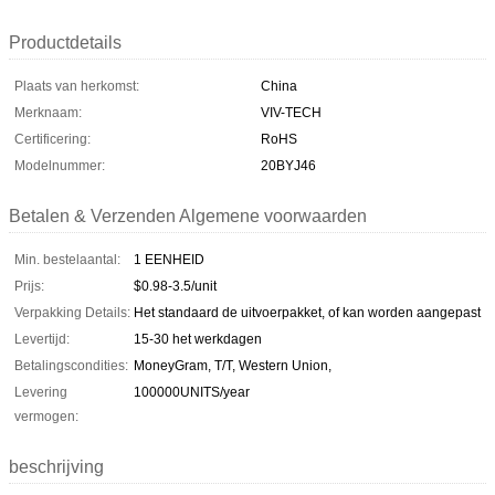
Productdetails
Plaats van herkomst:
China
Merknaam:
VIV-TECH
Certificering:
RoHS
Modelnummer:
20BYJ46
Betalen & Verzenden Algemene voorwaarden
Min. bestelaantal:
1 EENHEID
Prijs:
$0.98-3.5/unit
Verpakking Details:
Het standaard de uitvoerpakket, of kan worden aangepast
Levertijd:
15-30 het werkdagen
Betalingscondities:
MoneyGram, T/T, Western Union,
Levering
100000UNITS/year
vermogen:
beschrijving