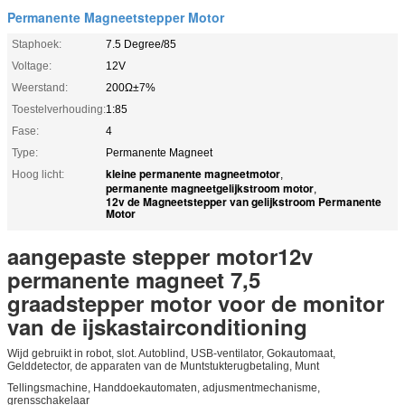
Permanente Magneetstepper Motor
Staphoek:
7.5 Degree/85
Voltage:
12V
Weerstand:
200Ω±7%
Toestelverhouding:
1:85
Fase:
4
Type:
Permanente Magneet
kleine permanente magneetmotor
Hoog licht:
,
permanente magneetgelijkstroom motor
,
12v de Magneetstepper van gelijkstroom Permanente
Motor
aangepaste stepper motor12v
permanente magneet 7,5
graadstepper motor voor de monitor
van de ijskastairconditioning
Wijd gebruikt in robot, slot. Autoblind, USB-ventilator, Gokautomaat,
Gelddetector, de apparaten van de Muntstukterugbetaling, Munt
Tellingsmachine, Handdoekautomaten, adjusmentmechanisme,
grensschakelaar