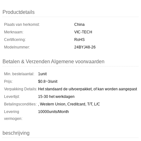
Productdetails
Plaats van herkomst:
China
Merknaam:
VIC-TECH
Certificering:
RoHS
Modelnummer:
24BYJ48-26
Betalen & Verzenden Algemene voorwaarden
Min. bestelaantal:
1unit
Prijs:
$0.8~3/unit
Verpakking Details:
Het standaard de uitvoerpakket, of kan worden aangepast
Levertijd:
15-30 het werkdagen
Betalingscondities:
, Western Union, Creditcard, T/T, L/C
Levering
10000units/Month
vermogen:
beschrijving