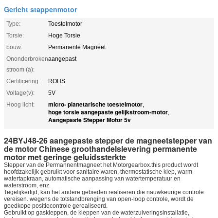
Gericht stappenmotor
Type:
Toestelmotor
Torsie:
Hoge Torsie
bouw:
Permanente Magneet
Ononderbroken
aangepast
stroom (a):
Certificering:
ROHS
Voltage(v):
5V
micro- planetarische toestelmotor
Hoog licht:
,
hoge torsie aangepaste gelijkstroom-motor
,
Aangepaste Stepper Motor 5v
24BYJ48-26 aangepaste stepper de magneetstepper van
de motor Chinese groothandelslevering permanente
motor met geringe geluidssterkte
Stepper van
de
Permannentmagneet het Motorgearbox.this
product wordt
hoofdzakelijk gebruikt voor sanitaire waren, thermostatische klep, warm
watertapkraan, automatische aanpassing van watertemperatuur en
waterstroom, enz.
Tegelijkertijd, kan het andere gebieden realiseren die nauwkeurige controle
vereisen. wegens de totstandbrenging van open-loop controle, wordt de
goedkope positiecontrole gerealiseerd.
Gebruikt op gaskleppen, de kleppen van de waterzuiveringsinstallatie,