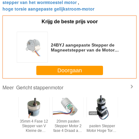
stepper van het wormtoestel motor
,
hoge torsie aangepaste gelijkstroom-motor
Krijg de beste prijs voor
24BYJ aangepaste Stepper de
Magneetstepper van de Motor
Chinese Groothandelslevering 5v
Permanente Motor Met geringe
geluidssterkte
Doorgaan
Gericht stappenmotor
Meer
 Micro-
35mm 4 Fase 12
20mm pasten
Nema14 35mm
Stappenmo
de 18
Stepper van V
Stepper Motor 2
pasten Stepper
tandwielka
dstap
Kleine de
fase 4 Draad aan
Motor Hoge Torsie
medis
r Motor
Hematologieanalysator
het Stappen Motor
2 fase aan5V
appara