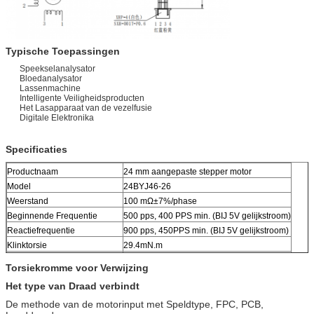
Typische Toepassingen
Speekselanalysator
Bloedanalysator
Lassenmachine
Intelligente Veiligheidsproducten
Het Lasapparaat van de vezelfusie
Digitale Elektronika
Specificaties
Productnaam
24 mm aangepaste stepper motor
Model
24BYJ46-26
Weerstand
100 mΩ±7%/phase
Beginnende Frequentie
500 pps, 400 PPS min. (BIJ 5V gelijkstroom)
Reactiefrequentie
900 pps, 450PPS min. (BIJ 5V gelijkstroom)
Klinktorsie
29.4mN.m
Werkende Temperatuurwaaier
-0~+55 ℃
Torsiekromme voor Verwijzing
OEM & ODM DE DIENST
BESCHIKBAAR
Het type van Draad verbindt
De methode van de motorinput met Speldtype, FPC, PCB,