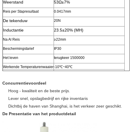
Weerstand
53Ω±7%
Reis per Stapresultaat
0.0417mm
De tekenduw
20N
Inductantie
23.5±20% (MH)
Na Al Reis
≥22mm
Beschermingstarief
IP30
Het leven
terugkeer 1500000
Werkende Temperaturenwaaier
-10℃~40℃
Isolatieklasse
klasse E
Isolatieweerstand
>100MΩ
Concurrentievoordeel
lood wrie
UL 1061 AWG26
Hoog - kwaliteit en de beste prijs.
OEM & ODM Srvice
Beschikbaar
Lever snel, opslagbedrijf en rijke inventaris
Dichtbij de haven van Shanghai, is het verkeer zeer geschikt.
De Presentatie van het productdetail