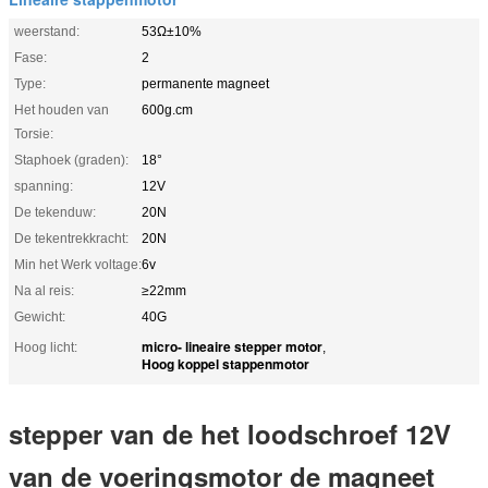
weerstand:
53Ω±10%
Fase:
2
Type:
permanente magneet
Het houden van
600g.cm
Torsie:
Staphoek (graden):
18°
spanning:
12V
De tekenduw:
20N
De tekentrekkracht:
20N
Min het Werk voltage:
6v
Na al reis:
≥22mm
Gewicht:
40G
micro- lineaire stepper motor
Hoog licht:
,
Hoog koppel stappenmotor
stepper van de het loodschroef 12V
van de voeringsmotor de magneet