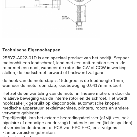
Technische Eigenschappen
25BYZ-A022-01D is een speciaal product van het bedrijf. Stepper
motorwhit een loodschroef, lood met een anti-rotation steun. de
rotor met een noot, wanneer de rotor die CW of CCW in werking
stellen, de loodschroef forword of backword zal gaan.
de hoek van de motorstap is 15degree, is de loodhoogte 1mm,
wanneer de motor één stap, loodbeweging 0.0417mm roteert
Het zet de omwenteling van de motor in lineaire motie om door de
relatieve beweging van de interne rotor en de schroef. Het wordt
hoofdzakelijk gebruikt op klepcontrole, automatische knopen,
medische apparatuur, textielmachines, printers, robots en andere
verwante gebieden.
Tegelijkertijd, kan het externe bedradingsdeel vier (of vijf zes, ook
bipolaire of eenpolige aandrijving) bindende posten (lichte spelden)
of verbindende draden, of PCB van FPC FFC, enz. volgens
klantenvereisten gebruiken.