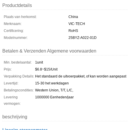
Productdetails
Plaats van herkomst:
China
Merknaam:
VIC-TECH
Certificering:
RoHS
Modelnummer:
25BYZ-A022-01D
Betalen & Verzenden Algemene voorwaarden
Min. bestelaantal:
1unit
Prijs:
$6.8~$15/Unit
Verpakking Details:
Het standaard de uitvoerpakket, of kan worden aangepast
Levertijd:
15-30 het werkdagen
Betalingscondities:
Western Union, T/T, L/C,
Levering
1000000 Eenheden/jaar
vermogen:
beschrijving
Lineaire stappenmotor